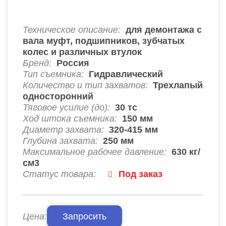
Техническое описание:
для демонтажа с
вала муфт, подшипников, зубчатых
колес и различных втулок
Бренд:
Россия
Тип съемника:
Гидравлический
Количество и тип захватов:
Трехлапый
односторонний
Тяговое усилие (до):
30
тс
Ход штока съемника:
150
мм
Диаметр захвата:
320-415 мм
Глубина захвата:
250
мм
Максимальное рабочее давление:
630
кг/
см3
Статус товара:
Под заказ
Цена:
Запросить