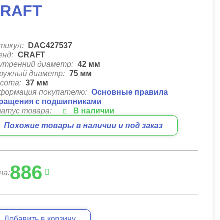
RAFT
тикул:
DAC427537
енд:
CRAFT
утренний диаметр:
42
мм
ружный диаметр:
75
мм
сота:
37
мм
формация покупателю:
Основные правила
ращения с подшипниками
атус товара:
В наличии
Похожие товары в наличии и под заказ
886
на:
Добавить в корзину