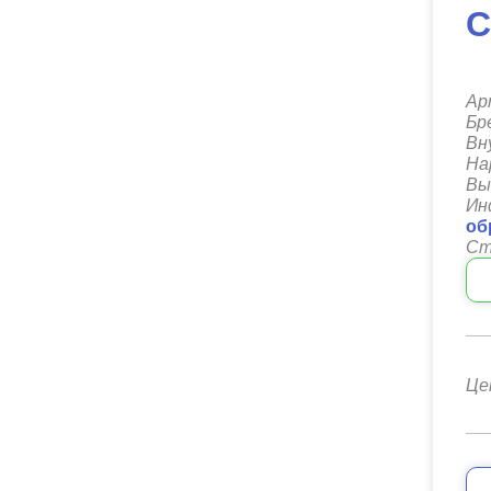
C
Ар
Бр
Вн
На
Вы
Ин
об
Ст
Це