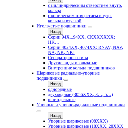
с цилиндрическим отверстием внутр.
кольца
с коническим отверстием внутр.
кольца и втулкой
Игольчатые подшипники
Назад
Серии 94Х...94ХХ, СКХХХХХХ;
HK…
Серии 4024ХХ, 4074ХХ; RNAV, NAV,
NA, NK, NKI
Сепараторного типа
Другие виды игольчатые
Внутренние кольца подшипников
Шариковые радиально-упорные
подшипники
Назад
однорядные
двухрядные (3056ХХХ, 3…, 5…)
шпиндельные
Упорные и упорно-радиальные подшипники
Назад
Упорные шариковые (08XXX)
Упорные шариковые (18XXX, 28XXХ,