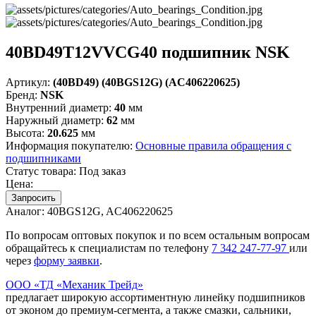
40BD49T12VVCG40 подшипник NSK
Артикул:
(40BD49) (40BGS12G) (AC406220625)
Бренд:
NSK
Внутренний диаметр:
40
мм
Наружный диаметр:
62
мм
Высота:
20.625
мм
Информация покупателю:
Основные правила обращения с
подшипниками
Статус товара:
Под заказ
Цена:
Запросить
Аналог:
40BGS12G, AC406220625
По вопросам оптовых покупок и по всем остальным вопросам
обращайтесь к специалистам по телефону
7
342
247-77-97
или
через
форму заявки
.
ООО «ТД «Механик Трейд»
предлагает широкую ассортиментную линейку подшипников
от эконом до премиум-сегмента, а также смазки, сальники,