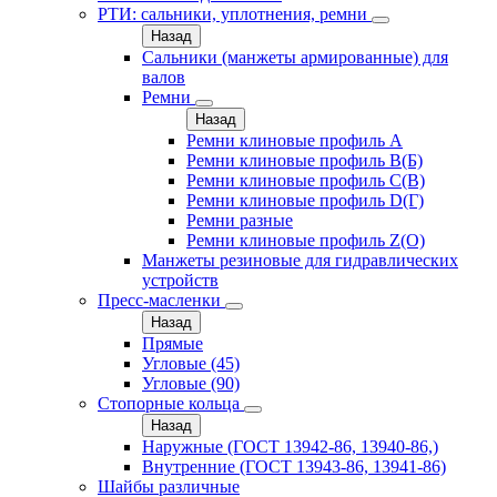
РТИ: сальники, уплотнения, ремни
Назад
Сальники (манжеты армированные) для
валов
Ремни
Назад
Ремни клиновые профиль A
Ремни клиновые профиль B(Б)
Ремни клиновые профиль C(В)
Ремни клиновые профиль D(Г)
Ремни разные
Ремни клиновые профиль Z(О)
Манжеты резиновые для гидравлических
устройств
Пресс-масленки
Назад
Прямые
Угловые (45)
Угловые (90)
Стопорные кольца
Назад
Наружные (ГОСТ 13942-86, 13940-86,)
Внутренние (ГОСТ 13943-86, 13941-86)
Шайбы различные