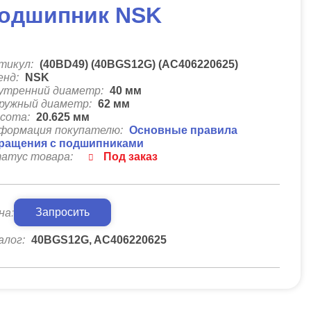
одшипник NSK
тикул:
(40BD49) (40BGS12G) (AC406220625)
енд:
NSK
утренний диаметр:
40
мм
ружный диаметр:
62
мм
сота:
20.625
мм
формация покупателю:
Основные правила
ращения с подшипниками
атус товара:
Под заказ
Запросить
на:
алог:
40BGS12G, AC406220625