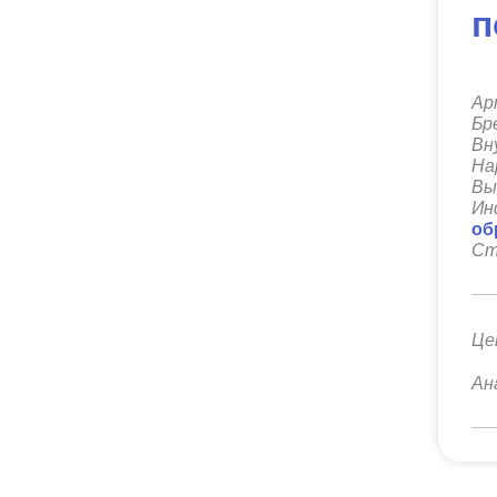
п
Ар
Бр
Вн
На
Вы
Ин
об
Ст
Це
Ан