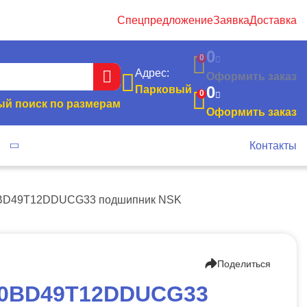
Спецпредложение
Заявка
Доставка
0
0
Адрес:
Оформить заказ
0
Парковый
0
й поиск по размерам
Оформить заказ
я
Контакты
BD49T12DDUCG33 подшипник NSK
Поделиться
0BD49T12DDUCG33