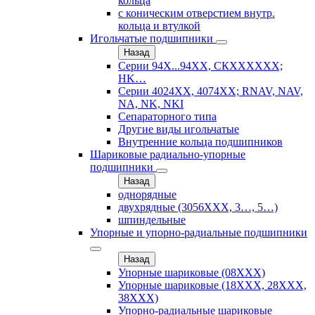
кольца
с коническим отверстием внутр.
кольца и втулкой
Игольчатые подшипники
Назад
Серии 94Х...94ХХ, СКХХХХХХ;
HK…
Серии 4024ХХ, 4074ХХ; RNAV, NAV,
NA, NK, NKI
Сепараторного типа
Другие виды игольчатые
Внутренние кольца подшипников
Шариковые радиально-упорные
подшипники
Назад
однорядные
двухрядные (3056ХХХ, 3…, 5…)
шпиндельные
Упорные и упорно-радиальные подшипники
Назад
Упорные шариковые (08XXX)
Упорные шариковые (18XXX, 28XXХ,
38ХХХ)
Упорно-радиальные шариковые