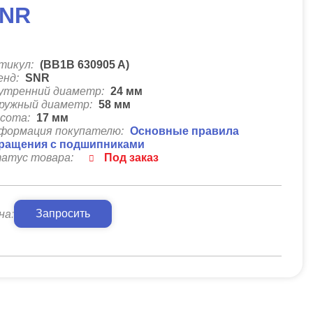
NR
тикул:
(BB1B 630905 A)
енд:
SNR
утренний диаметр:
24
мм
ружный диаметр:
58
мм
сота:
17
мм
формация покупателю:
Основные правила
ращения с подшипниками
атус товара:
Под заказ
Запросить
на: