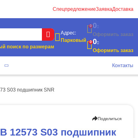
Спецпредложение
Заявка
Доставка
0
0
Адрес:
Оформить заказ
0
Парковый
0
й поиск по размерам
Оформить заказ
я
Контакты
573 S03 подшипник SNR
Поделиться
B 12573 S03 подшипник