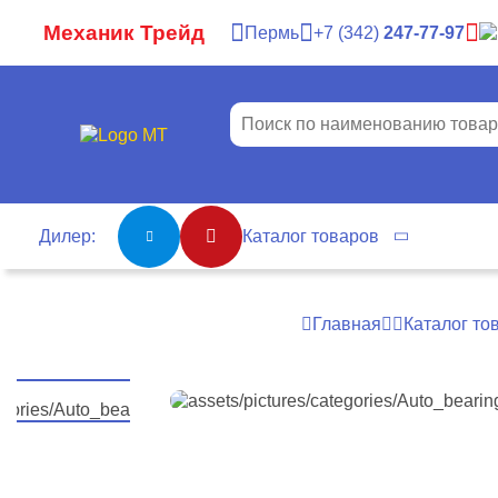
Механик Трейд
Пермь
7
342
247-77-97
Дилер:
Каталог товаров
Главная
Каталог то