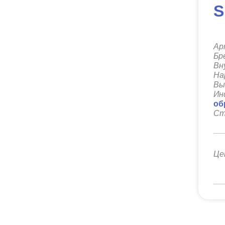
S
Ар
Бр
Вн
На
Вы
Ин
об
Ст
Це