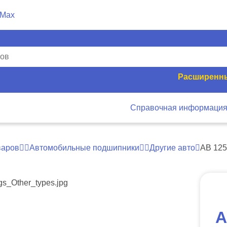
Расширенны
Справочная информаци
варов
Автомобильные подшипники
Другие авто
AB 12
A