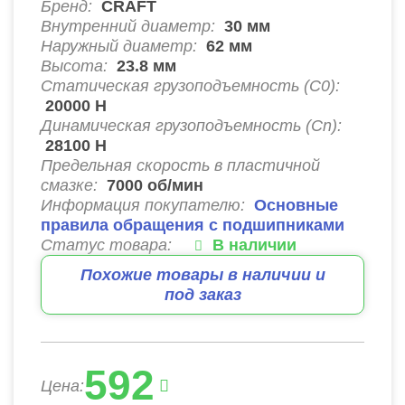
Бренд:
CRAFT
Внутренний диаметр:
30
мм
Наружный диаметр:
62
мм
Высота:
23.8
мм
Статическая грузоподъемность (C0):
20000
Н
Динамическая грузоподъемность (Cn):
28100
Н
Предельная скорость в пластичной
смазке:
7000
об/мин
Информация покупателю:
Основные
правила обращения с подшипниками
Статус товара:
В наличии
Похожие товары в наличии и
под заказ
592
Цена: