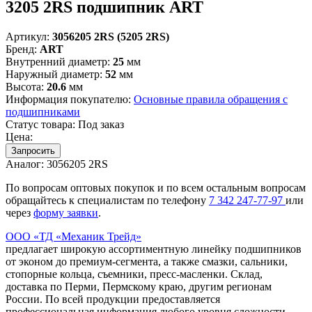
3205 2RS подшипник ART
Артикул:
3056205 2RS (5205 2RS)
Бренд:
ART
Внутренний диаметр:
25
мм
Наружный диаметр:
52
мм
Высота:
20.6
мм
Информация покупателю:
Основные правила обращения с
подшипниками
Статус товара:
Под заказ
Цена:
Запросить
Аналог:
3056205 2RS
По вопросам оптовых покупок и по всем остальным вопросам
обращайтесь к специалистам по телефону
7
342
247-77-97
или
через
форму заявки
.
ООО «ТД «Механик Трейд»
предлагает широкую ассортиментную линейку подшипников
от эконом до премиум-сегмента, а также смазки, сальники,
стопорные кольца, съемники, пресс-масленки. Склад,
доставка по Перми, Пермскому краю, другим регионам
России. По всей продукции предоставляется
профессиональная информация любого уровня сложности.