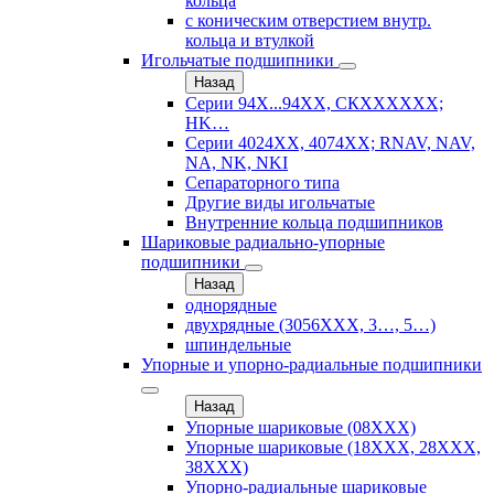
кольца
с коническим отверстием внутр.
кольца и втулкой
Игольчатые подшипники
Назад
Серии 94Х...94ХХ, СКХХХХХХ;
HK…
Серии 4024ХХ, 4074ХХ; RNAV, NAV,
NA, NK, NKI
Сепараторного типа
Другие виды игольчатые
Внутренние кольца подшипников
Шариковые радиально-упорные
подшипники
Назад
однорядные
двухрядные (3056ХХХ, 3…, 5…)
шпиндельные
Упорные и упорно-радиальные подшипники
Назад
Упорные шариковые (08XXX)
Упорные шариковые (18XXX, 28XXХ,
38ХХХ)
Упорно-радиальные шариковые