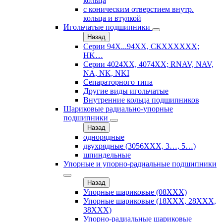
кольца
с коническим отверстием внутр.
кольца и втулкой
Игольчатые подшипники
Назад
Серии 94Х...94ХХ, СКХХХХХХ;
HK…
Серии 4024ХХ, 4074ХХ; RNAV, NAV,
NA, NK, NKI
Сепараторного типа
Другие виды игольчатые
Внутренние кольца подшипников
Шариковые радиально-упорные
подшипники
Назад
однорядные
двухрядные (3056ХХХ, 3…, 5…)
шпиндельные
Упорные и упорно-радиальные подшипники
Назад
Упорные шариковые (08XXX)
Упорные шариковые (18XXX, 28XXХ,
38ХХХ)
Упорно-радиальные шариковые