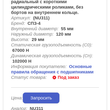
радиальный с короткими
цилиндрическими роликами, без
бортов на внутреннем кольце.
Артикул:
(NU311)
Бренд:
СПЗ-4
Внутренний диаметр:
55
мм
Наружный диаметр:
120
мм
Высота:
29
мм
Статическая грузоподъемность (C0):
67000
Н
Динамическая грузоподъемность (Cn):
102000
Н
Информация покупателю:
Основные
правила обращения с подшипниками
Статус товара:
Под заказ
Цена:
Запросить
Аналог:
NU311