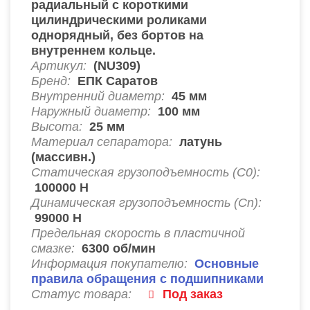
радиальный с короткими
цилиндрическими роликами
однорядный, без бортов на
внутреннем кольце.
Артикул:
(NU309)
Бренд:
ЕПК Саратов
Внутренний диаметр:
45
мм
Наружный диаметр:
100
мм
Высота:
25
мм
Материал сепаратора:
латунь
(массивн.)
Статическая грузоподъемность (C0):
100000
Н
Динамическая грузоподъемность (Cn):
99000
Н
Предельная скорость в пластичной
смазке:
6300
об/мин
Информация покупателю:
Основные
правила обращения с подшипниками
Статус товара:
Под заказ