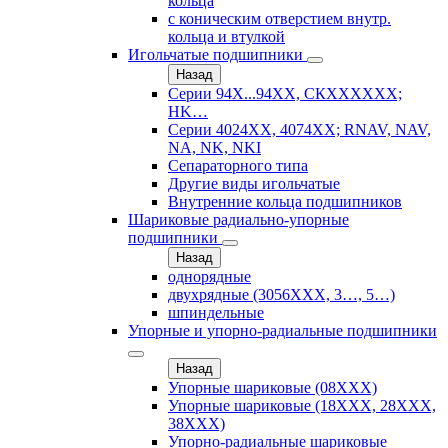
кольца
с коническим отверстием внутр.
кольца и втулкой
Игольчатые подшипники
Назад
Серии 94Х...94ХХ, СКХХХХХХ;
HK…
Серии 4024ХХ, 4074ХХ; RNAV, NAV,
NA, NK, NKI
Сепараторного типа
Другие виды игольчатые
Внутренние кольца подшипников
Шариковые радиально-упорные
подшипники
Назад
однорядные
двухрядные (3056ХХХ, 3…, 5…)
шпиндельные
Упорные и упорно-радиальные подшипники
Назад
Упорные шариковые (08XXX)
Упорные шариковые (18XXX, 28XXХ,
38ХХХ)
Упорно-радиальные шариковые