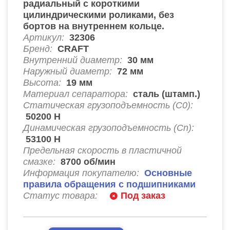
радиальный c короткими
цилиндрическими роликами, без
бортов на внутреннем кольце.
Артикул:
32306
Бренд:
CRAFT
Внутренний диаметр:
30
мм
Наружный диаметр:
72
мм
Высота:
19
мм
Материал сепаратора:
сталь (штамп.)
Статическая грузоподъемность (C0):
50200
Н
Динамическая грузоподъемность (Cn):
53100
Н
Предельная скорость в пластичной
смазке:
8700
об/мин
Информация покупателю:
Основные
правила обращения с подшипниками
Статус товара:
Под заказ