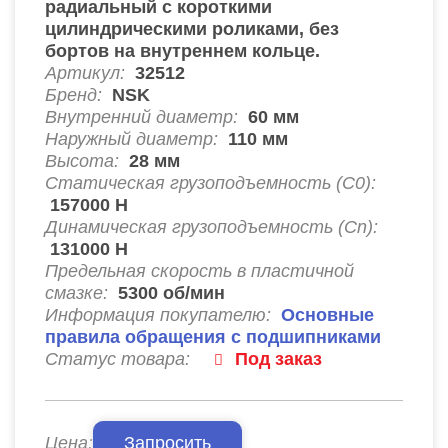
радиальный с короткими
цилиндрическими роликами, без
бортов на внутреннем кольце.
Артикул:
32512
Бренд:
NSK
Внутренний диаметр:
60
мм
Наружный диаметр:
110
мм
Высота:
28
мм
Статическая грузоподъемность (C0):
157000
Н
Динамическая грузоподъемность (Cn):
131000
Н
Предельная скорость в пластичной
смазке:
5300
об/мин
Информация покупателю:
Основные
правила обращения с подшипниками
Статус товара:
Под заказ
Цена:
Запросить