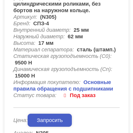
цилиндрическими роликами, без
бортов на наружном кольце.
Артикул:
(N305)
Бренд:
СПЗ-4
Внутренний диаметр:
25
мм
Наружный диаметр:
62
мм
Высота:
17
мм
Материал сепаратора:
сталь (штамп.)
Статическая грузоподъемность (C0):
9500
Н
Динамическая грузоподъемность (Cn):
15000
Н
Информация покупателю:
Основные
правила обращения с подшипниками
Статус товара:
Под заказ
Цена:
Запросить
Аналог:
N305