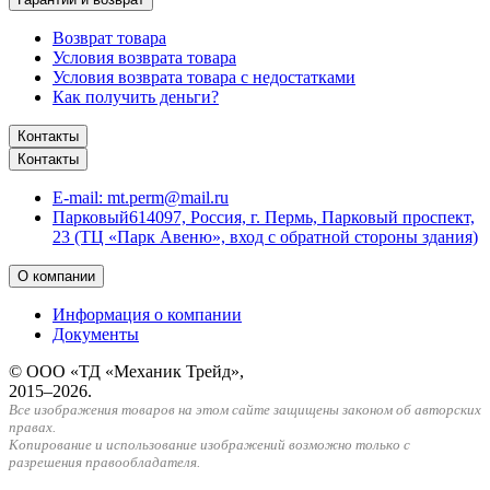
Возврат товара
Условия возврата товара
Условия возврата товара с недостатками
Как получить деньги?
Контакты
Контакты
E-mail:
mt.perm@mail.ru
Парковый
614097, Россия, г. Пермь, Парковый проспект,
23 (ТЦ «Парк Авеню», вход с обратной стороны здания)
О компании
Информация о компании
Документы
© ООО «ТД «Механик Трейд»,
2015–2026.
Все изображения товаров на этом сайте защищены законом об авторских
правах.
Копирование и использование изображений возможно только с
разрешения правообладателя.