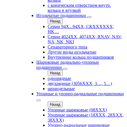
кольца
с коническим отверстием внутр.
кольца и втулкой
Игольчатые подшипники
Назад
Серии 94Х...94ХХ, СКХХХХХХ;
HK…
Серии 4024ХХ, 4074ХХ; RNAV, NAV,
NA, NK, NKI
Сепараторного типа
Другие виды игольчатые
Внутренние кольца подшипников
Шариковые радиально-упорные
подшипники
Назад
однорядные
двухрядные (3056ХХХ, 3…, 5…)
шпиндельные
Упорные и упорно-радиальные подшипники
Назад
Упорные шариковые (08XXX)
Упорные шариковые (18XXX, 28XXХ,
38ХХХ)
Упорно-радиальные шариковые