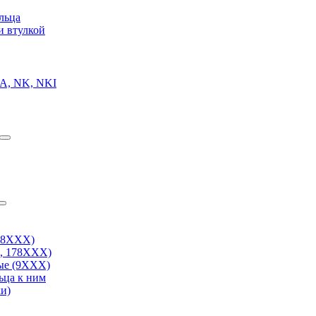
льца
и втулкой
A, NK, NKI
38ХХХ)
, 178ХХХ)
ые (9ХХХ)
ьца к ним
и)