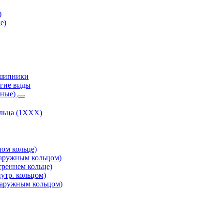
)
е)
дшипники
гие виды
дные)
ольца (1ХХХ)
ом кольце)
аружным кольцом)
реннем кольце)
утр. кольцом)
аружным кольцом)