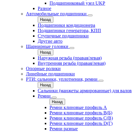
Подшипниковый узел UKP
Разное
Автомобильные подшипники
Назад
Подшипники кондиционера
Подшипники генератора, КПП
Ступичные подшипники
Другие авто
Шарнирные головки
Назад
Наружная резьба (правая/левая)
Внутренняя резьба (правая/левая)
Опорные ролики
Линейные подшипники
РТИ: сальники, уплотнения, ремни
Назад
Сальники (манжеты армированные) для валов
Ремни
Назад
Ремни клиновые профиль A
Ремни клиновые профиль B(Б)
Ремни клиновые профиль C(В)
Ремни клиновые профиль D(Г)
Ремни разные