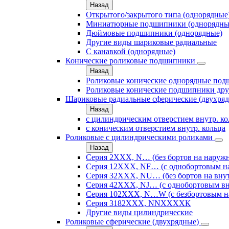
Назад
Открытого/закрытого типа (однорядные
Миниатюрные подшипники (однорядны
Дюймовые подшипники (однорядные)
Другие виды шариковые радиальные
С канавкой (однорядные)
Конические роликовые подшипники
Назад
Роликовые конические однорядные по
Роликовые конические подшипники дру
Шариковые радиальные сферические (двухря
Назад
с цилиндрическим отверстием внутр. к
с коническим отверстием внутр. кольца
Роликовые с цилиндрическими роликами
Назад
Серия 2ХХХ, N… (без бортов на наружн
Серия 12ХХХ, NF… (с однобортовым н
Серия 32ХХХ, NU… (без бортов на внут
Серия 42ХХХ, NJ… (с однобортовым вн
Серия 102ХХХ, N…W (с безбортовым н
Серия 3182ХХХ, NNХХХХК
Другие виды цилиндрические
Роликовые сферические (двухрядные)