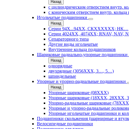
Назад
с цилиндрическим отверстием внутр. ко
с коническим отверстием внутр. кольца 
Игольчатые подшипники
Назад
Серии 94Х...94ХХ, СКХХХХХХ; HK…
Серии 4024ХХ, 4074ХХ; RNAV, NAV, N
Сепараторного типа
Другие виды игольчатые
Внутренние кольца подшипников
Шариковые радиально-упорные подшипники
Назад
однорядные
двухрядные (3056ХХХ, 3…, 5…)
шпиндельные
Упорные и упорно-радиальные подшипники
Назад
Упорные шариковые (08XXX)
Упорные шариковые (18XXX, 28XXХ, 
Упорно-радиальные шариковые (78XXX
Упорные и упорно-радиальные роликов
Упорные игольчатые подшипники и кол
Подшипники скольжения (шарнирные и втулк
Велосипедные подшипники
Подшипники для тачки