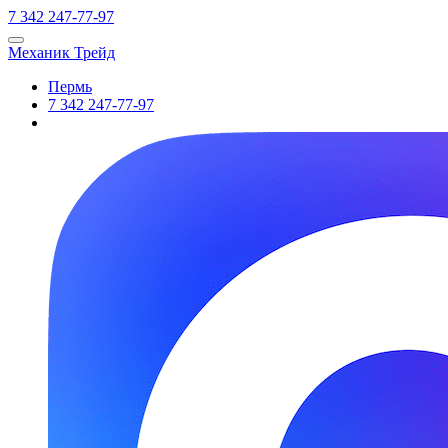
7
342
247-77-97
Механик Трейд
Пермь
7
342
247-77-97