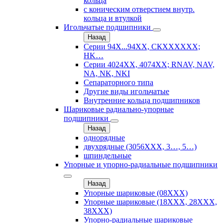
кольца
с коническим отверстием внутр.
кольца и втулкой
Игольчатые подшипники
Назад
Серии 94Х...94ХХ, СКХХХХХХ;
HK…
Серии 4024ХХ, 4074ХХ; RNAV, NAV,
NA, NK, NKI
Сепараторного типа
Другие виды игольчатые
Внутренние кольца подшипников
Шариковые радиально-упорные
подшипники
Назад
однорядные
двухрядные (3056ХХХ, 3…, 5…)
шпиндельные
Упорные и упорно-радиальные подшипники
Назад
Упорные шариковые (08XXX)
Упорные шариковые (18XXX, 28XXХ,
38ХХХ)
Упорно-радиальные шариковые