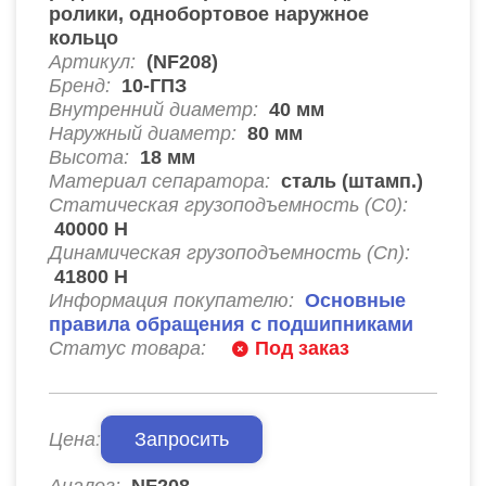
ролики, однобортовое наружное
кольцо
Артикул:
(NF208)
Бренд:
10-ГПЗ
Внутренний диаметр:
40
мм
Наружный диаметр:
80
мм
Высота:
18
мм
Материал сепаратора:
сталь (штамп.)
Статическая грузоподъемность (C0):
40000
Н
Динамическая грузоподъемность (Cn):
41800
Н
Информация покупателю:
Основные
правила обращения с подшипниками
Статус товара:
Под заказ
Цена:
Запросить
Аналог:
NF208