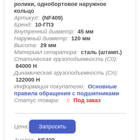
ролики, однобортовое наружное
кольцо
Артикул:
(NF409)
Бренд:
10-ГПЗ
Внутренний диаметр:
45
мм
Наружный диаметр:
120
мм
Высота:
29
мм
Материал сепаратора:
сталь (штамп.)
Статическая грузоподъемность (C0):
84000
Н
Динамическая грузоподъемность (Cn):
122000
Н
Информация покупателю:
Основные
правила обращения с подшипниками
Статус товара:
Под заказ
Цена:
Запросить
Аналог:
NF409