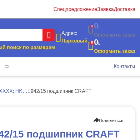
Спецпредложение
Заявка
Доставка
0
0
Адрес:
Оформить заказ
0
Парковый
0
й поиск по размерам
Оформить заказ
я
Контакты
ХХХХХ; HK…
942/15 подшипник CRAFT
Поделиться
42/15 подшипник CRAFT