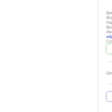
Бр
Вн
На
Вы
Ин
об
Ст
Це