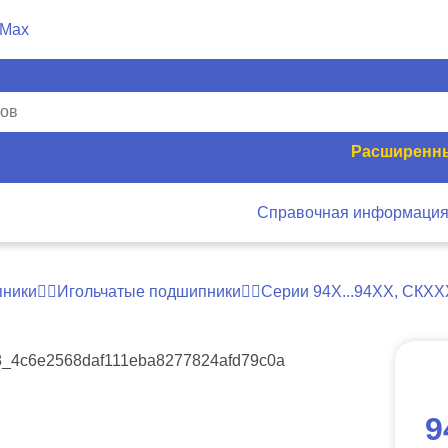
Расширенны
Справочная информаци
ники
Игольчатые подшипники
Серии 94Х...94ХХ, СКХ
9