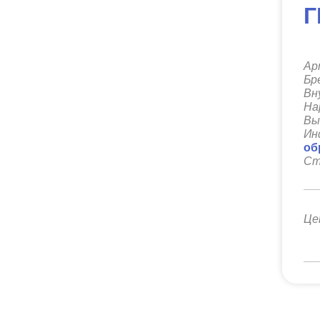
Г
Ар
Бр
Вн
На
Вы
Ин
об
Ст
Це