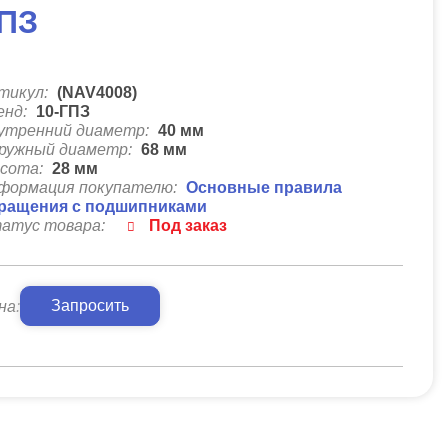
ПЗ
тикул:
(NAV4008)
енд:
10-ГПЗ
утренний диаметр:
40
мм
ружный диаметр:
68
мм
сота:
28
мм
формация покупателю:
Основные правила
ращения с подшипниками
атус товара:
Под заказ
Запросить
на: