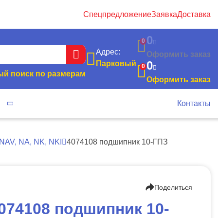
Спецпредложение
Заявка
Доставка
0
0
Адрес:
Оформить заказ
0
Парковый
0
й поиск по размерам
Оформить заказ
я
Контакты
NAV, NA, NK, NKI
4074108 подшипник 10-ГПЗ
Поделиться
074108 подшипник 10-